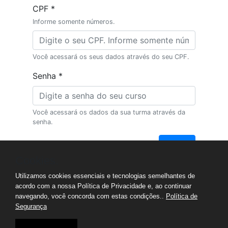
CPF
*
Informe somente números.
Você acessará os seus dados através do seu CPF.
Senha
*
Você acessará os dados da sua turma através da
senha.
Entrar
Cookies.
Utilizamos cookies essenciais e tecnologias semelhantes de
acordo com a nossa Política de Privacidade e, ao continuar
navegando, você concorda com estas condições..
Política de
Segurança
Avenida Mariland, 636 - Bairro Auxiliadora - Porto
Alegre - RS